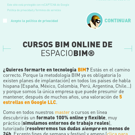
Este sitio está protegido con reCAPTCHA de Google
Política de privacidad y Terminos de servicios
CONTINUAR
Acepto la política de privacidad
CURSOS BIM ONLINE DE
ESPACIO
BIM®
¿Quieres formarte en tecnología
BIM
?
Estás en el camino
correcto. Porque la metodología BIM ya es obligatoria (o
existen planes de implantación) en todos los países de habla
hispana (España, México, Colombia, Perú, Argentina, Chile…)
y porque somos la única empresa que puede presumir de
mantener, después de muchos años, una valoración de
5
estrellas en Google LLC
.
Como en todos nuestros
master
o cursos en línea
descubrirás un
formato 100% online y flexible
, muy
práctico (
simulamos entornos de trabajo reales
),
tutorizado (
resolveremos tus dudas
siempre
en menos de
24h
. Excepto fines de semana y festivo) y ameno (
clica para