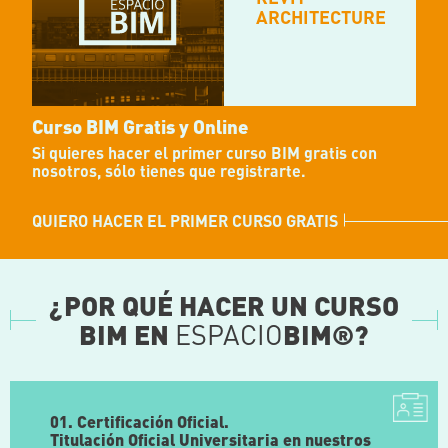
ARCHITECTURE
Curso BIM Gratis y Online
Si quieres hacer el primer curso BIM gratis con
nosotros, sólo tienes que registrarte.
QUIERO HACER EL PRIMER CURSO GRATIS
¿POR QUÉ HACER UN CURSO
BIM EN
ESPACIO
BIM®?
01. Certificación Oficial.
Titulación Oficial Universitaria en nuestros