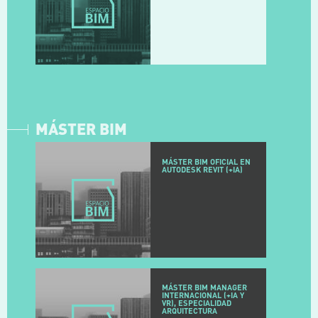
MÁSTER BIM
MÁSTER BIM OFICIAL EN
AUTODESK REVIT (+IA)
MÁSTER BIM MANAGER
INTERNACIONAL (+IA Y
VR), ESPECIALIDAD
ARQUITECTURA