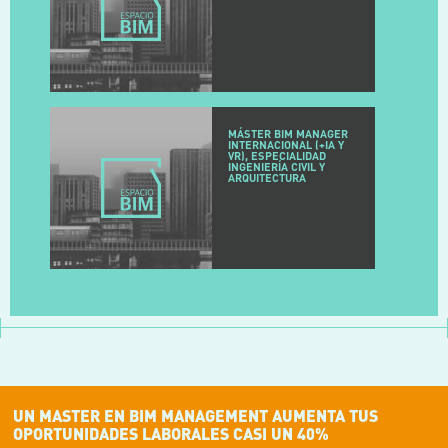
MÁSTER BIM MANAGER
INTERNACIONAL (+IA Y
VR), ESPECIALIDAD
INGENIERÍA CIVIL Y
ARQUITECTURA
UN MASTER EN BIM MANAGEMENT AUMENTA TUS
OPORTUNIDADES LABORALES CASI UN 40%