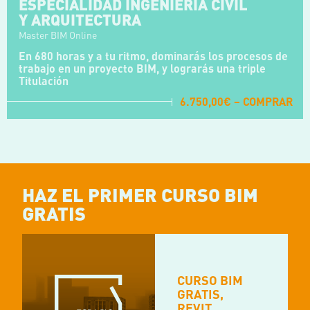
ESPECIALIDAD INGENIERIA CIVIL
Y ARQUITECTURA
Master BIM Online
En 680 horas y a tu ritmo, dominarás los procesos de
trabajo en un proyecto BIM, y lograrás una triple
Titulación
6.750,00€ – COMPRAR
HAZ
EL PRIMER CURSO BIM
GRATIS
CURSO BIM
GRATIS,
REVIT