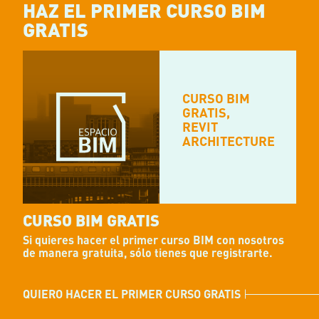
HAZ
EL PRIMER CURSO BIM
GRATIS
CURSO BIM
GRATIS,
REVIT
ARCHITECTURE
CURSO BIM GRATIS
Si quieres hacer el primer curso BIM con nosotros
de manera gratuita, sólo tienes que registrarte.
QUIERO HACER EL PRIMER CURSO GRATIS