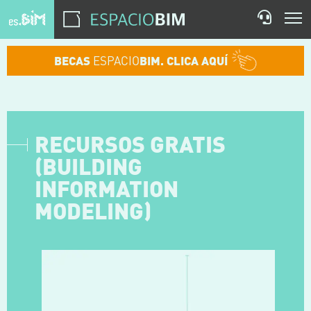
BECAS
ESPACIO
BIM. CLICA AQUÍ
RECURSOS GRATIS
(BUILDING
INFORMATION
MODELING)