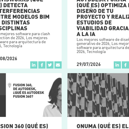
) DETECTA
(QUÉ ES) OPTIMIZA 
TERFERENCIAS
DISEÑO DE TU
TRE MODELOS BIM
PROYECTO Y REALI
 DISTINTAS
ESTUDIOS DE
SCIPLINAS
VIABILIDAD GRACI
A LA IA
 mejores software para clash
ection de 2026
,
Los mejores
Los mejores software de dise
tware para arquitectura de
generativo de 2026
,
Los mejo
6
,
Tecnología
software para arquitectura d
2026
,
Tecnología
/08/2026
29/07/2026
ONUMA (QUÉ ES) EL
SION 360 (QUÉ ES)