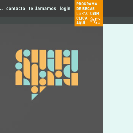
PROGRAMA
…
contacto
te llamamos
login
DE BECAS
ESPACIO
BIM
CLICA
AQUÍ