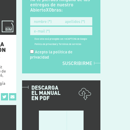
entregas de nuestro
AbiertoXObras:
Este sitio está protegido con reCAPTCHA de Google
IA
Política de privacidad
y
Terminos de servicios
ÓN
Acepto la
política de
E
privacidad
it
e de
26
,
gía
DESCARGA
EL MANUAL
EN PDF