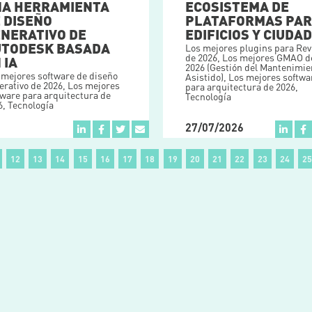
ECOSISTEMA DE
NA HERRAMIENTA
PLATAFORMAS PA
 DISEÑO
EDIFICIOS Y CIUDA
NERATIVO DE
UTODESK BASADA
Los mejores plugins para Rev
de 2026
,
Los mejores GMAO d
 IA
2026 (Gestión del Mantenimie
 mejores software de diseño
Asistido)
,
Los mejores softwa
erativo de 2026
,
Los mejores
para arquitectura de 2026
,
tware para arquitectura de
Tecnología
6
,
Tecnología
27/07/2026
12
13
14
15
16
17
18
19
20
21
22
23
24
25