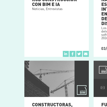
CON BIM E IA
ES
IN
Noticias
,
Entrevistas
EN
DE
DI
Los
det
sof
202
03
CONSTRUCTORAS,
FU