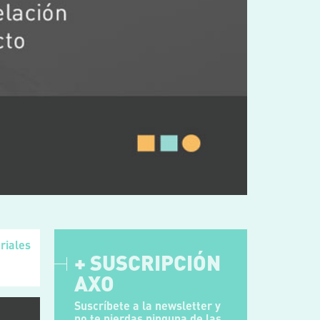
riales
+ SUSCRIPCIÓN
AXO
Suscríbete a la newsletter y
no te pierdas ninguna de las