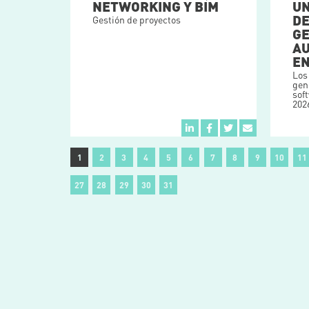
NETWORKING Y BIM
U
DE
Gestión de proyectos
GE
A
EN
Los
gen
sof
202
1
2
3
4
5
6
7
8
9
10
11
27
28
29
30
31