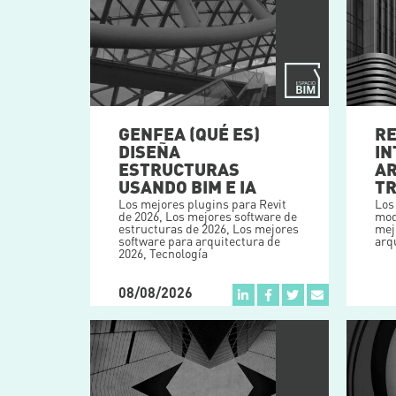
GENFEA (QUÉ ES)
RE
DISEÑA
IN
ESTRUCTURAS
AR
USANDO BIM E IA
T
Los mejores plugins para Revit
Los
de 2026
,
Los mejores software de
mod
estructuras de 2026
,
Los mejores
mej
software para arquitectura de
arq
2026
,
Tecnología
08/08/2026