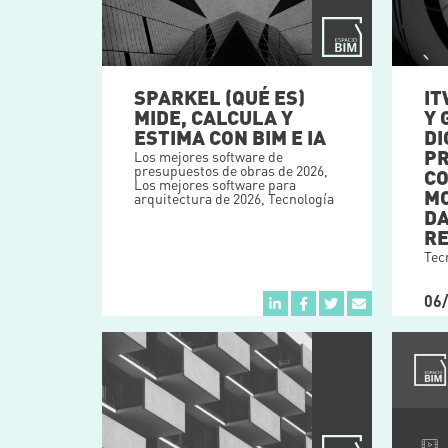
SPARKEL (QUÉ ES)
IT
MIDE, CALCULA Y
Y 
ESTIMA CON BIM E IA
DI
P
Los mejores software de
presupuestos de obras de 2026
,
C
Los mejores software para
MO
arquitectura de 2026
,
Tecnología
DA
R
Tec
06