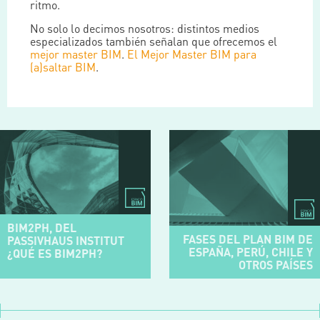
ritmo.
No solo lo decimos nosotros: distintos medios
especializados también señalan que ofrecemos el
mejor master BIM
.
El Mejor Master BIM para
(a)saltar BIM
.
BIM2PH, DEL
FASES DEL PLAN BIM DE
PASSIVHAUS INSTITUT
ESPAÑA, PERÚ, CHILE Y
¿QUÉ ES BIM2PH?
OTROS PAÍSES