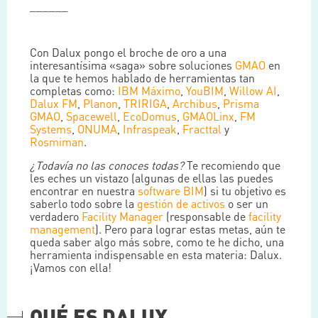
______
Con Dalux pongo el broche de oro a una
interesantísima «saga» sobre soluciones
GMAO
en
la que te hemos hablado de herramientas tan
completas como:
IBM Máximo
,
YouBIM
,
Willow AI
,
Dalux FM
,
Planon
,
TRIRIGA
,
Archibus
,
Prisma
GMAO
,
Spacewell
,
EcoDomus
,
GMAOLinx
,
FM
Systems
,
ONUMA
,
Infraspeak
,
Fracttal
y
Rosmiman
.
¿Todavía no las conoces todas?
Te recomiendo que
les eches un vistazo (algunas de ellas las puedes
encontrar en nuestra
software BIM
) si tu objetivo es
saberlo todo sobre la
gestión de activos
o ser un
verdadero
Facility Manager
(responsable de
facility
management
). Pero para lograr estas metas, aún te
queda saber algo más sobre, como te he dicho, una
herramienta indispensable en esta materia: Dalux.
¡Vamos con ella!
QUÉ ES DALUX