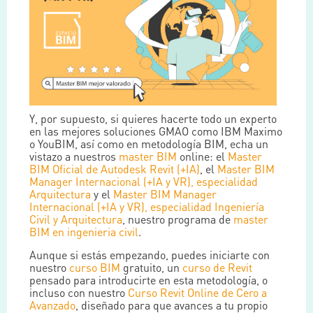
Y, por supuesto, si quieres hacerte todo un experto
en las mejores soluciones GMAO como IBM Maximo
o YouBIM, así como en metodología BIM, echa un
vistazo a nuestros
master BIM
online: el
Master
BIM Oficial de Autodesk Revit (+IA)
, el
Master BIM
Manager Internacional (+IA y VR), especialidad
Arquitectura
y el
Master BIM Manager
Internacional (+IA y VR), especialidad Ingeniería
Civil y Arquitectura
, nuestro programa de
master
BIM en ingenieria civil
.
Aunque si estás empezando, puedes iniciarte con
nuestro
curso BIM
gratuito, un
curso de Revit
pensado para introducirte en esta metodología, o
incluso con nuestro
Curso Revit Online de Cero a
Avanzado
, diseñado para que avances a tu propio