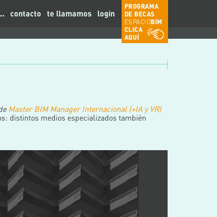
PROGRAMA
contacto
te llamamos
login
…
DE BECAS
ESPACIO
BIM
CLICA
AQUÍ
 de
Master BIM Manager Internacional (+IA y VR)
s: distintos medios especializados también