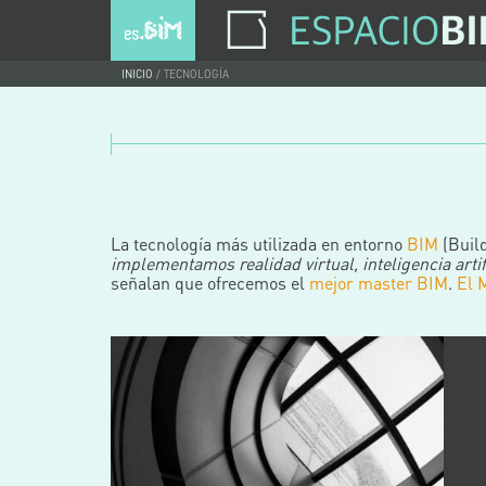
INICIO
TECNOLOGÍA
La tecnología más utilizada en entorno
BIM
(Buil
implementamos realidad virtual, inteligencia artif
señalan que ofrecemos el
mejor master BIM
.
El 