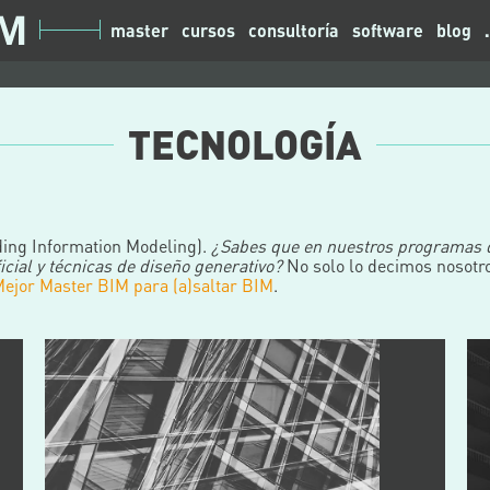
master
cursos
consultoría
software
blog
TECNOLOGÍA
ding Information Modeling).
¿Sabes que en nuestros programas
icial y técnicas de diseño generativo?
No solo lo decimos nosotro
Mejor Master BIM para (a)saltar BIM
.