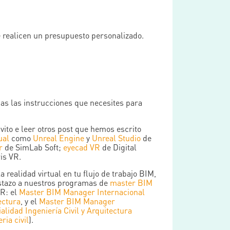
 realicen un presupuesto personalizado.
das las instrucciones que necesites para
vito e leer otros post que hemos escrito
ual
como
Unreal Engine
y
Unreal Studio
de
r
de SimLab Soft;
eyecad VR
de Digital
is VR.
la realidad virtual en tu flujo de trabajo BIM,
stazo a nuestros programas de
master BIM
R: el
Master BIM Manager Internacional
ectura
, y el
Master BIM Manager
ialidad Ingeniería Civil y Arquitectura
ia civil
).