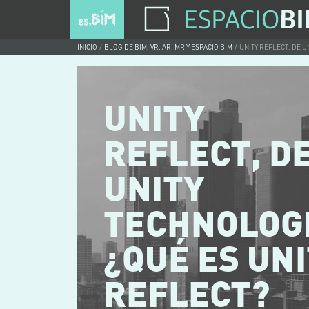
INICIO
BLOG DE BIM, VR, AR, MR Y ESPACIO BIM
UNITY REFLECT, DE U
UNITY
REFLECT, D
UNITY
TECHNOLOGI
¿QUÉ ES UN
REFLECT?