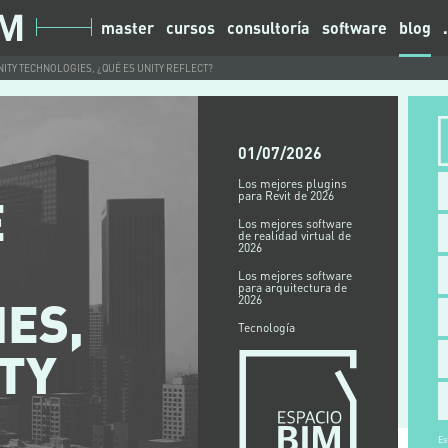
master
cursos
consultoría
software
blog
NITY TECHNOLOGIES, ¿QUÉ ES UNITY REFLECT?
01/07/2026
Los mejores plugins
E
para Revit de 2026
Los mejores software
de realidad virtual de
2026
Los mejores software
para arquitectura de
ES,
2026
Tecnología
ITY
Es