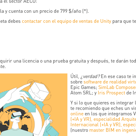
ra el sector AECO:
lla y cuenta con un precio de 799 $/año (*).
pleta debes
contactar con el equipo de ventas de Unity
para que te
quirir una licencia o una prueba gratuita y después, te darán to
te.
Útil,
¿verdad?
En ese caso te in
sobre
software de realidad virt
Epic Games;
SimLab Compose
Atom SRL; y
Iris Prospect
de Ir
Y si lo que quieres es integrar 
te recomiendo que eches un vi
online
en los que integramos V
(+IA y VR), especialidad Arquit
Internacional (+IA y VR), espec
(nuestro
master BIM en ingenier