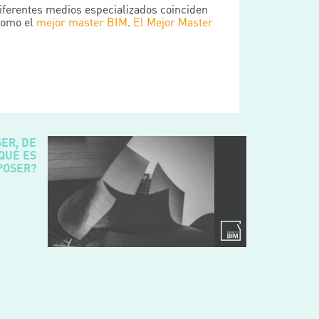
iferentes medios especializados coinciden
como el
mejor master BIM
.
El Mejor Master
ER, DE
¿QUÉ ES
POSER?