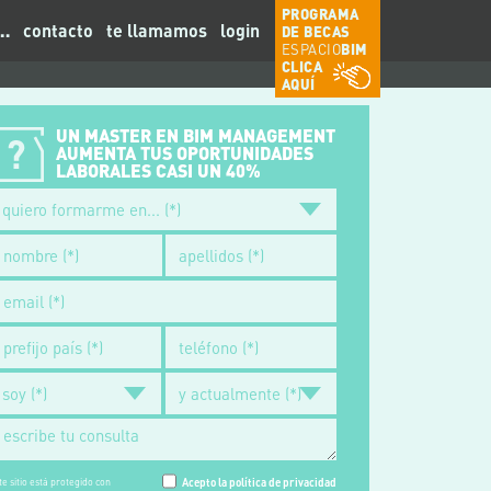
PROGRAMA
…
contacto
te llamamos
login
DE BECAS
ESPACIO
BIM
CLICA
AQUÍ
UN MASTER EN BIM MANAGEMENT
AUMENTA TUS OPORTUNIDADES
LABORALES CASI UN 40%
te sitio está protegido con
Acepto la política de privacidad