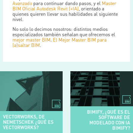
Avanzado
para continuar dando pasos, y el
Master
BIM Oficial Autodesk Revit (+IA)
, orientado a
quienes quieren llevar sus habilidades al siguiente
nivel.
No solo lo decimos nosotros: distintos medios
especializados también señalan que ofrecemos el
mejor master BIM
.
El Mejor Master BIM para
(a)saltar BIM
.
BIMIFY, ¿QUÉ ES EL
VECTORWORKS, DE
SOFTWARE DE
NEMETSCHEK ¿QUÉ ES
MODELADO CON IA
VECTORWORKS?
BIMIFY?