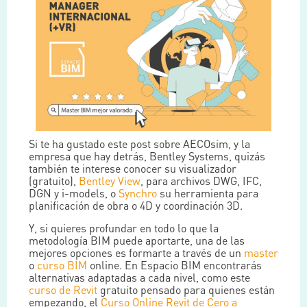
Si te ha gustado este post sobre AECOsim, y la
empresa que hay detrás, Bentley Systems, quizás
también te interese conocer su visualizador
(gratuito),
Bentley View
, para archivos DWG, IFC,
DGN y i-models, o
Synchro
su herramienta para
planificación de obra o 4D y coordinación 3D.
Y, si quieres profundar en todo lo que la
metodología BIM puede aportarte, una de las
mejores opciones es formarte a través de un
master
o
curso BIM
online. En Espacio BIM encontrarás
alternativas adaptadas a cada nivel, como este
curso de Revit
gratuito pensado para quienes están
empezando, el
Curso Online Revit de Cero a