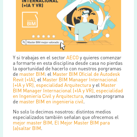
Y si trabajas en el sector
AECO
y quieres comenzar
a formarte en esta disciplina desde casa no pierdas
la oportunidad de hacerlo con nuestros porgramas
de
master BIM
: el
Master BIM Oficial de Autodesk
Revit (+IA)
, el
Master BIM Manager Internacional
(+IA y VR), especialidad Arquitectura
y el
Master
BIM Manager Internacional (+IA y VR), especialidad
en Ingeniería Civil y Arquitectura
, nuestro programa
de
master BIM en ingenieria civil
.
No solo lo decimos nosotros: distintos medios
especializados también señalan que ofrecemos el
mejor master BIM
.
El Mejor Master BIM para
(a)saltar BIM
.