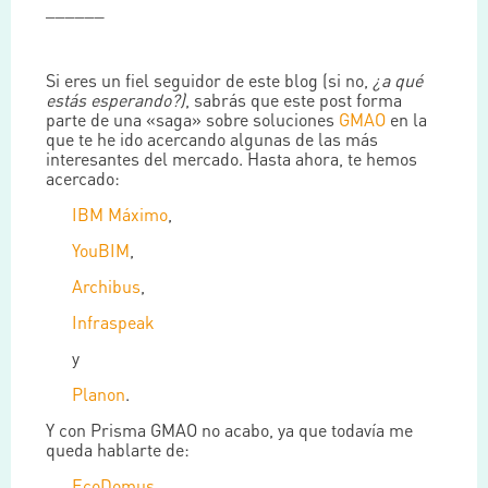
______
Si eres un fiel seguidor de este blog (si no,
¿a qué
estás esperando?)
, sabrás que este post forma
parte de una «saga» sobre soluciones
GMAO
en la
que te he ido acercando algunas de las más
interesantes del mercado. Hasta ahora, te hemos
acercado:
IBM Máximo
,
YouBIM
,
Archibus
,
Infraspeak
y
Planon
.
Y con Prisma GMAO no acabo, ya que todavía me
queda hablarte de:
EcoDomus
,