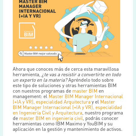
Ahora que conoces más de cerca esta maravillosa
herramienta,
¿te vas a resistir a convertirte en todo
un experto en la materia?
Apréndelo todo sobre
este tipo de soluciones y otras herramientas BIM
con nuestros programas de
master BIM
en
management: el
Master BIM Manager Internacional
(+IA y VR), especialidad Arquitectura
y el
Master
BIM Manager Internacional (+IA y VR), especialidad
en Ingeniería Civil y Arquitectura
, nuestro programa
de
master BIM en ingenieria civil
, podrás conocer
herramientas como IBM Maximo y YouBIM y su
aplicación en la gestión y mantenimiento de activos.