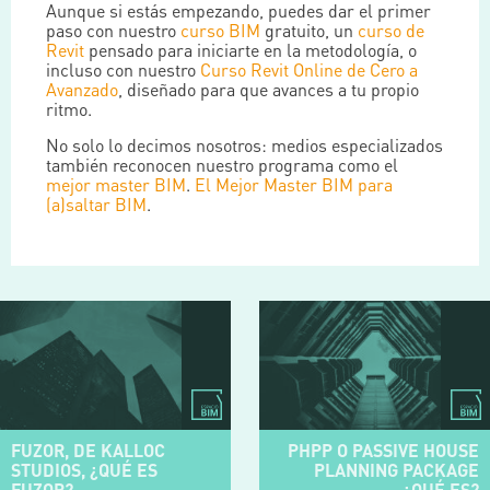
Aunque si estás empezando, puedes dar el primer
paso con nuestro
curso BIM
gratuito, un
curso de
Revit
pensado para iniciarte en la metodología, o
incluso con nuestro
Curso Revit Online de Cero a
Avanzado
, diseñado para que avances a tu propio
ritmo.
No solo lo decimos nosotros: medios especializados
también reconocen nuestro programa como el
mejor master BIM
.
El Mejor Master BIM para
(a)saltar BIM
.
FUZOR, DE KALLOC
PHPP O PASSIVE HOUSE
STUDIOS, ¿QUÉ ES
PLANNING PACKAGE
FUZOR?
¿QUÉ ES?