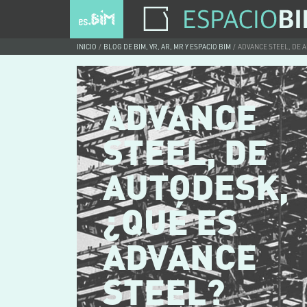
INICIO
BLOG DE BIM, VR, AR, MR Y ESPACIO BIM
ADVANCE STEEL, DE 
ADVANCE
STEEL, DE
AUTODESK,
¿QUÉ ES
ADVANCE
STEEL?