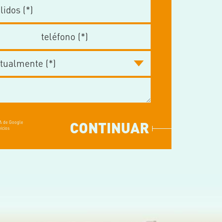
CONTINUAR
HA de Google
icios