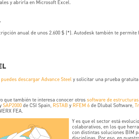
ales y abrirla en Microsoft Excel.
L
ripción anual de unos 2.600 $ (*). Autodesk también te permite 
EL
,
puedes descargar Advance Steel
y solicitar una prueba gratuita
ro que también te interesa conocer otros
software de estructuras
y
SAP2000
de CSI Spain,
RSTAB
y
RFEM 6
de Dlubal Software,
Tr
WERX FEA.
Y es que el sector está evoluc
colaborativos, en los que her
con distintas soluciones BIM p
disciplinas. Por eso, en nues