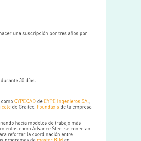
hacer una suscripción por tres años por
 durante 30 días.
como
CYPECAD
de
CYPE Ingenieros SA.
,
icalc
de Graitec,
Foundaxis
de la empresa
ionando hacia modelos de trabajo más
ramientas como Advance Steel se conectan
ara reforzar la coordinación entre
tros programas de
master BIM
en