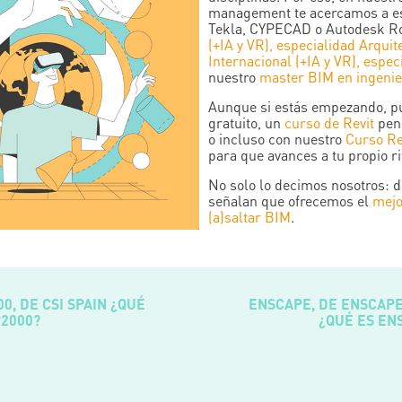
management te acercamos a est
Tekla, CYPECAD o Autodesk Ro
(+IA y VR), especialidad Arquit
Internacional (+IA y VR), espec
nuestro
master BIM en ingenier
Aunque si estás empezando, pu
gratuito, un
curso de Revit
pens
o incluso con nuestro
Curso Re
para que avances a tu propio r
No solo lo decimos nosotros: d
señalan que ofrecemos el
mejo
(a)saltar BIM
.
0, DE CSI SPAIN ¿QUÉ
ENSCAPE, DE ENSCAP
P2000?
¿QUÉ ES EN