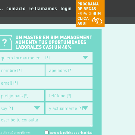
PROGRAMA
…
contacto
te llamamos
login
DE BECAS
ESPACIO
BIM
CLICA
AQUÍ
UN MASTER EN BIM MANAGEMENT
AUMENTA TUS OPORTUNIDADES
LABORALES CASI UN 40%
te sitio está protegido con
Acepto la política de privacidad