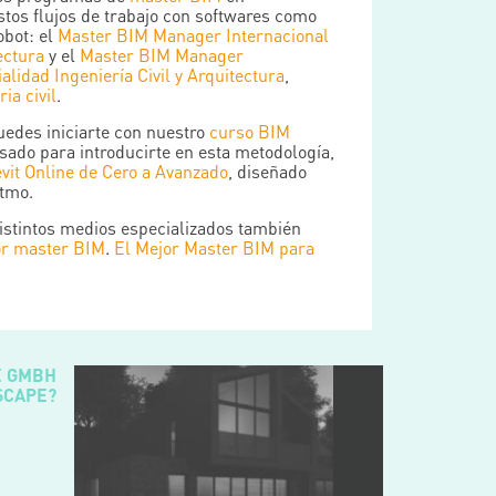
os flujos de trabajo con softwares como
bot: el
Master BIM Manager Internacional
ectura
y el
Master BIM Manager
ialidad Ingeniería Civil y Arquitectura
,
ia civil
.
edes iniciarte con nuestro
curso BIM
ado para introducirte en esta metodología,
vit Online de Cero a Avanzado
, diseñado
itmo.
istintos medios especializados también
r master BIM
.
El Mejor Master BIM para
E GMBH
SCAPE?