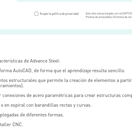
Acepto la política de privacidad
Este sitio está protegido con reCAPTC
Política de privacidad y Terminos de ser
acterísticas de Advance Steel:
aforma AutoCAD, de forma que el aprendizaje resulta sencillo.
tos estructurales que permite la creación de elementos a partir d
tramientos).
r conexiones de acero paramétricas para crear estructuras compl
o en espiral con barandillas rectas y curvas.
plegadas de diferentes formas.
taller CNC.