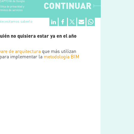
CAPTCHA de Google
CONTINUAR
lítica de privacidad y
rminos de servicios
Necesitamos saberlo
uién no quisiera estar ya en el año
ware de arquitectura
que más utilizan
para implementar la
metodología BIM