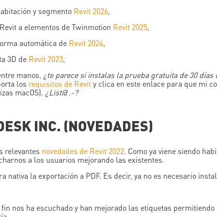
habitación y segmento
Revit 2026
,
de Revit a elementos de Twinmotion
Revit 2025
,
 forma automática de
Revit 2024
,
sta 3D de
Revit 2023
,
 entre manos,
¿te parece si instalas la prueba gratuita de 30 días 
orta los
requisitos de Revit
y clica en este enlace para que mi 
lizas macOS).
¿List@ .-?
DESK INC. (NOVEDADES)
s relevantes
novedades de Revit 2022
. Como ya viene siendo habi
charnos a los usuarios mejorando las existentes.
 nativa la exportación a PDF. Es decir, ya no es necesario instal
fin nos ha escuchado y han mejorado las etiquetas permitiendo 
ía.