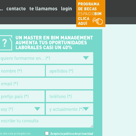
PROGRAMA
…
contacto
te llamamos
login
DE BECAS
ESPACIO
BIM
CLICA
AQUÍ
UN MASTER EN BIM MANAGEMENT
AUMENTA TUS OPORTUNIDADES
LABORALES CASI UN 40%
te sitio está protegido con
Acepto la política de privacidad