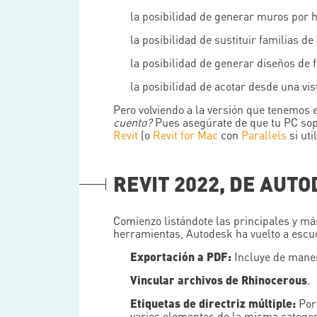
la posibilidad de generar muros por 
la posibilidad de sustituir familias 
la posibilidad de generar diseños de
la posibilidad de acotar desde una vi
Pero volviendo a la versión que tenemos
cuento?
Pues asegúrate de que tu PC sop
Revit
(o
Revit for Mac
con
Parallels
si uti
REVIT 2022, DE AUTO
Comienzo listándote las principales y má
herramientas, Autodesk ha vuelto a escu
Exportación a PDF:
Incluye de manera
Vincular archivos de Rhinocerous
.
Etiquetas de directriz múltiple:
Por 
varios elementos de la misma categor