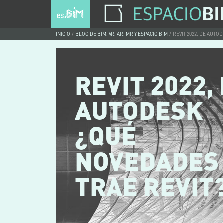
INICIO
BLOG DE BIM, VR, AR, MR Y ESPACIO BIM
REVIT 2022, DE AUTO
REVIT 2022,
AUTODESK
¿QUÉ
NOVEDADES
TRAE REVIT