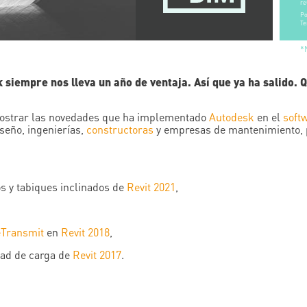
re
Po
Te
*
 siempre nos lleva un año de ventaja. Así que ya ha salido. Q
a mostrar las novedades que ha implementado
Autodesk
en el
soft
seño, ingenierías,
constructoras
y empresas de mantenimiento, 
s y tabiques inclinados de
Revit 2021
,
eTransmit
en
Revit 2018
,
dad de carga de
Revit 2017
.