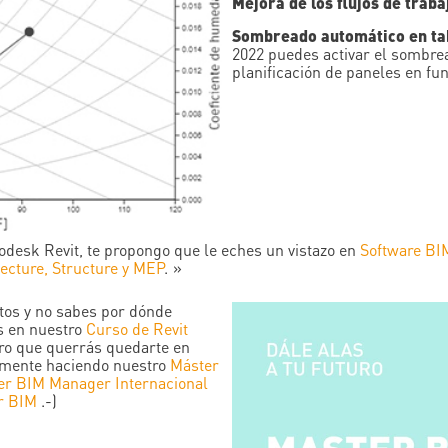
Mejora de los flujos de trab
Sombreado automático en tabl
2022 puedes activar el sombrea
planificación de paneles en fun
todesk Revit, te propongo que le eches un vistazo en
Software BI
tecture, Structure y MEP
.
ectos y no sabes por dónde
s en nuestro
Curso de Revit
ro que querrás quedarte en
lmente haciendo nuestro
Máster
er BIM Manager Internacional
r BIM
.-)