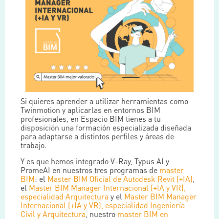
Si quieres aprender a utilizar herramientas como
Twinmotion y aplicarlas en entornos BIM
profesionales, en Espacio BIM tienes a tu
disposición una formación especializada diseñada
para adaptarse a distintos perfiles y áreas de
trabajo.
Y es que hemos integrado V-Ray, Typus AI y
PromeAI en nuestros tres programas de
master
BIM
: el
Master BIM Oficial de Autodesk Revit (+IA)
,
el
Master BIM Manager Internacional (+IA y VR),
especialidad Arquitectura
y el
Master BIM Manager
Internacional (+IA y VR), especialidad Ingeniería
Civil y Arquitectura
, nuestro
master BIM en