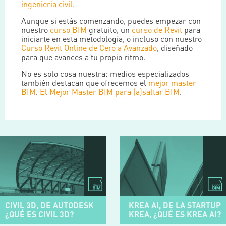
ingeniería civil
.
Aunque si estás comenzando, puedes empezar con
nuestro
curso BIM
gratuito, un
curso de Revit
para
iniciarte en esta metodología, o incluso con nuestro
Curso Revit Online de Cero a Avanzado
, diseñado
para que avances a tu propio ritmo.
No es solo cosa nuestra: medios especializados
también destacan que ofrecemos el
mejor master
BIM
.
El Mejor Master BIM para (a)saltar BIM
.
CIVIL 3D, DE AUTODESK
KREA AI, DE LA STARTUP
¿QUÉ ES CIVIL 3D?
KREA, ¿QUÉ ES KREA AI?