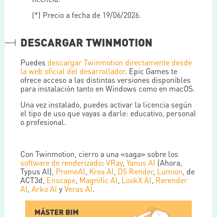
(*) Precio a fecha de 19/06/2026.
DESCARGAR TWINMOTION
Puedes
descargar Twinmotion directamente desde
la web oficial del desarrollador
. Epic Games te
ofrece acceso a las distintas versiones disponibles
para instalación tanto en Windows como en macOS.
Una vez instalado, puedes activar la licencia según
el tipo de uso que vayas a darle: educativo, personal
o profesional.
Con Twinmotion, cierro a una «saga» sobre los
software de renderizado
:
VRay
,
Yanus AI
(Ahora,
Typus AI),
PromeAI
,
Krea AI
,
D5 Render
,
Lumion
, de
ACT3d,
Enscape
,
Magnific AI
,
LookX AI
,
Rerender
AI
,
Arko AI
y
Veras AI
.