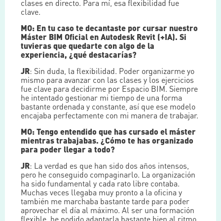
clases en directo. Para mí, esa flexibilidad fue
clave.
MO: En tu caso te decantaste por cursar nuestro
Máster BIM Oficial en Autodesk Revit (+IA). Si
tuvieras que quedarte con algo de la
experiencia, ¿qué destacarías?
JR
: Sin duda, la flexibilidad. Poder organizarme yo
mismo para avanzar con las clases y los ejercicios
fue clave para decidirme por Espacio BIM. Siempre
he intentado gestionar mi tiempo de una forma
bastante ordenada y constante, así que ese modelo
encajaba perfectamente con mi manera de trabajar.
MO: Tengo entendido que has cursado el máster
mientras trabajabas. ¿Cómo te has organizado
para poder llegar a todo?
JR
: La verdad es que han sido dos años intensos,
pero he conseguido compaginarlo. La organización
ha sido fundamental y cada rato libre contaba.
Muchas veces llegaba muy pronto a la oficina y
también me marchaba bastante tarde para poder
aprovechar el día al máximo. Al ser una formación
flexible, he podido adaptarla bastante bien al ritmo