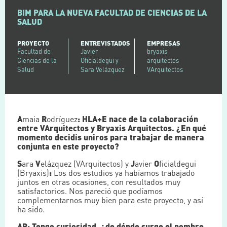
BIM PARA LA NUEVA FACULTAD DE CIENCIAS DE LA
SALUD
PROYECTO
ENTREVISTADOS
EMPRESAS
Facultad de
Javier
bryaxis
Ciencias de la
Oficialdegui y
arquitectos
Salud
Sara Velázquez
VArquitectos
A
maia
R
odríguez
:
HLA+E nace de la colaboración
entre VArquitectos y Bryaxis Arquitectos. ¿En qué
momento decidís uniros para trabajar de manera
conjunta en este proyecto?
S
ara
V
elázquez (VArquitectos) y
J
avier
O
ficialdegui
(Bryaxis)
:
Los dos estudios ya habíamos trabajado
juntos en otras ocasiones, con resultados muy
satisfactorios. Nos pareció que podíamos
complementarnos muy bien para este proyecto, y así
ha sido.
AR: Tengo curiosidad, ¿de dónde surge el nombre