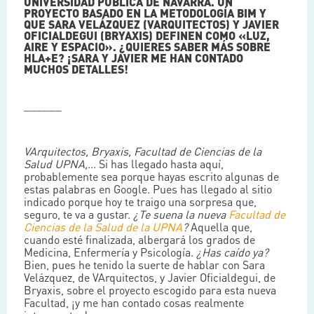
UNIVERSIDAD PÚBLICA DE NAVARRA. UN
PROYECTO BASADO EN LA METODOLOGÍA BIM Y
QUE SARA VELÁZQUEZ (VARQUITECTOS) Y JAVIER
OFICIALDEGUI (BRYAXIS) DEFINEN COMO «LUZ,
AIRE Y ESPACIO». ¿QUIERES SABER MÁS SOBRE
HLA+E? ¡SARA Y JAVIER ME HAN CONTADO
MUCHOS DETALLES!
______
VArquitectos, Bryaxis, Facultad de Ciencias de la
Salud UPNA,…
Si has llegado hasta aquí,
probablemente sea porque hayas escrito algunas de
estas palabras en Google. Pues has llegado al sitio
indicado porque hoy te traigo una sorpresa que,
seguro, te va a gustar.
¿Te suena la nueva
Facultad de
Ciencias de la Salud de la UPNA
?
Aquella que,
cuando esté finalizada, albergará los grados de
Medicina, Enfermería y Psicología.
¿Has caído ya?
Bien, pues he tenido la suerte de hablar con Sara
Velázquez, de VArquitectos, y Javier Oficialdegui, de
Bryaxis, sobre el proyecto escogido para esta nueva
Facultad, ¡y me han contado cosas realmente