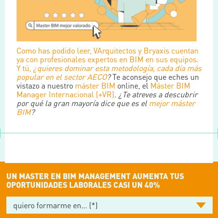
Como has podido leer, VArquitectos y Bryaxis cuentan
ya con profesionales expertos en BIM en sus equipos.
Y tú,
¿quieres dominar esta metodología, cada día más
popular en el sector
AECO
?
Te aconsejo que eches un
vistazo a nuestro
máster BIM
online, el
Máster BIM
Manager Internacional (+VR)
.
¿Te atreves a descubrir
por qué la gran mayoría dice que es el
mejor máster
BIM
?
UN MASTER EN BIM MANAGEMENT AUMENTA TUS
OPORTUNIDADES LABORALES CASI UN 40%