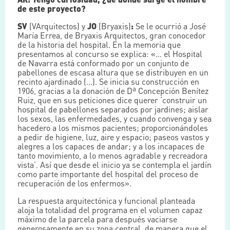
de este proyecto?
SV
(VArquitectos) y
JO
(Bryaxis)
:
Se le ocurrió a José
María Errea, de Bryaxis Arquitectos, gran conocedor
de la historia del hospital. En la memoria que
presentamos al concurso se explica: «… el Hospital
de Navarra está conformado por un conjunto de
pabellones de escasa altura que se distribuyen en un
recinto ajardinado (…). Se inicia su construcción en
1906, gracias a la donación de Dª Concepción Benítez
Ruiz, que en sus peticiones dice querer ‘construir un
hospital de pabellones separados por jardines; aislar
los sexos, las enfermedades, y cuando convenga y sea
hacedero a los mismos pacientes; proporcionándoles
a pedir de higiene, luz, aire y espacio; paseos vastos y
alegres a los capaces de andar; y a los incapaces de
tanto movimiento, a lo menos agradable y recreadora
vista’. Así que desde el inicio ya se contempla el jardín
como parte importante del hospital del proceso de
recuperación de los enfermos».
La respuesta arquitectónica y funcional planteada
aloja la totalidad del programa en el volumen capaz
máximo de la parcela para después vaciarse
generosamente en su zona central, de manera que el