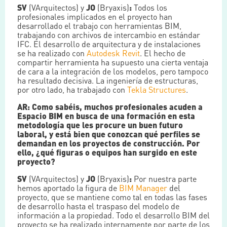
SV
(VArquitectos) y
JO
(Bryaxis)
:
Todos los
profesionales implicados en el proyecto han
desarrollado el trabajo con herramientas BIM,
trabajando con archivos de intercambio en estándar
IFC. El desarrollo de arquitectura y de instalaciones
se ha realizado con
Autodesk
Revit
. El hecho de
compartir herramienta ha supuesto una cierta ventaja
de cara a la integración de los modelos, pero tampoco
ha resultado decisiva. La ingeniería de estructuras,
por otro lado, ha trabajado con
Tekla Structures
.
AR: Como sabéis, muchos profesionales acuden a
Espacio BIM en busca de una formación en esta
metodología que les procure un buen futuro
laboral, y está bien que conozcan qué perfiles se
demandan en los proyectos de construcción. Por
ello, ¿qué figuras o equipos han surgido en este
proyecto?
SV
(VArquitectos) y
JO
(Bryaxis)
:
Por nuestra parte
hemos aportado la figura de
BIM Manager
del
proyecto, que se mantiene como tal en todas las fases
de desarrollo hasta el traspaso del modelo de
información a la propiedad. Todo el desarrollo BIM del
proyecto se ha realizado internamente por parte de los