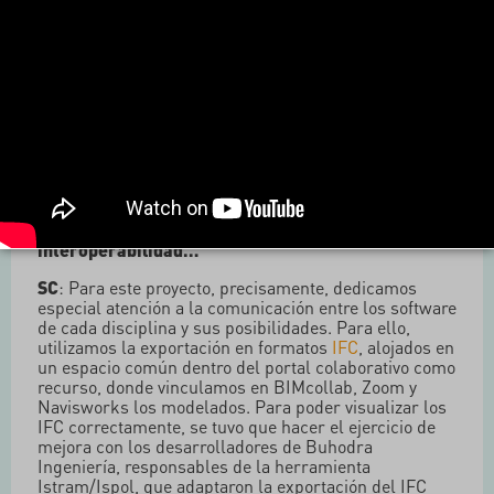
Eurogeotècnica, Jorge, compartiendo también en la
estructura el rol de Coordinadores BIM, responsables
de la coordinación de los modelos del proyecto y la
aplicación o adaptación del BEP. También había un
BIM Informador y
modeladores BIM
.
Respecto a los software, utilizamos varios: Sharepoint,
Teams,
Trello
,
BIMcollab
, Cloud y Zoom,
Navisworks
,
Revit
, Ispol, SAP2000 y TCQ.
LR: ¡Casi nada! Vamos, que no me queda más
remedio que preguntarte a ti también por la
interoperabilidad…
SC
: Para este proyecto, precisamente, dedicamos
especial atención a la comunicación entre los software
de cada disciplina y sus posibilidades. Para ello,
utilizamos la exportación en formatos
IFC
, alojados en
un espacio común dentro del portal colaborativo como
recurso, donde vinculamos en BIMcollab, Zoom y
Navisworks los modelados. Para poder visualizar los
IFC correctamente, se tuvo que hacer el ejercicio de
mejora con los desarrolladores de Buhodra
Ingeniería, responsables de la herramienta
Istram/Ispol, que adaptaron la exportación del IFC