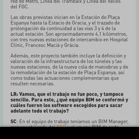
red de Metro, Línea del Trambaix y Línea del Vallès
del FGC.
Las obras previstas inician en la Estación de Plaça
Espanya hasta la Estacio de Gracia, y el trazado de
prolongación da continuidad a las vías 3 y 4 de la
actual estación. Son aproximadamente 4,1 kilómetros,
con tres nuevas estaciones de intercambio en Hospital
Clínic, Francesc Macià y Gràcia.
Además, este proyecto también incluye la definición y
valoración de la infraestructura de los túneles y las
nuevas estaciones, de la nueva cola de maniobras y de
la remodelación de la estación de Plaça Espanya, así
como todas las actuaciones complementarias que
resulten necesarias.
LR: Vamos, que el trabajo no fue poco, y tampoco
sencillo. Para esto, ¿qué equipo BIM se conformó y
cuáles fueron los software escogidos para sacar
adelante todo el trabajo?
SC
: En el equipo de trabajo teníamos un BIM Manager,
responsabilizado del
BEP
y el equipo BIM de cada
empresa: en el caso de Ayesa, un servidor; por parte
de BAC, la compañera Laia Burgués; y, en