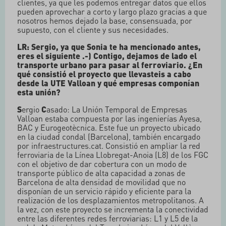
clientes, ya que les podemos entregar datos que ellos
pueden aprovechar a corto y largo plazo gracias a que
nosotros hemos dejado la base, consensuada, por
supuesto, con el cliente y sus necesidades.
LR: Sergio, ya que Sonia te ha mencionado antes,
eres el siguiente .-) Contigo, dejamos de lado el
transporte urbano para pasar al ferroviario. ¿En
qué consistió el proyecto que llevasteis a cabo
desde la UTE Valloan y qué empresas componían
esta unión?
S
ergio
C
asado: La Unión Temporal de Empresas
Valloan estaba compuesta por las ingenierías Ayesa,
BAC y Eurogeotècnica. Este fue un proyecto ubicado
en la ciudad condal (Barcelona), también encargado
por infraestructures.cat. Consistió en ampliar la red
ferroviaria de la Línea Llobregat-Anoia (L8) de los FGC
con el objetivo de dar cobertura con un modo de
transporte público de alta capacidad a zonas de
Barcelona de alta densidad de movilidad que no
disponían de un servicio rápido y eficiente para la
realización de los desplazamientos metropolitanos. A
la vez, con este proyecto se incrementa la conectividad
entre las diferentes redes ferroviarias: L1 y L5 de la