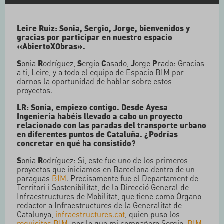
Leire Ruiz: Sonia, Sergio, Jorge, bienvenidos y
gracias por participar en nuestro espacio
«AbiertoXObras».
S
onia
R
odríguez,
S
ergio
C
asado,
J
orge
P
rado: Gracias
a ti, Leire, y a todo el equipo de Espacio BIM por
darnos la oportunidad de hablar sobre estos
proyectos.
LR: Sonia, empiezo contigo. Desde Ayesa
Ingeniería habéis llevado a cabo un proyecto
relacionado con las paradas del transporte urbano
en diferentes puntos de Cataluña. ¿Podrías
concretar en qué ha consistido?
S
onia
R
odríguez: Sí, este fue uno de los primeros
proyectos que iniciamos en Barcelona dentro de un
paraguas
BIM
. Precisamente fue el Departament de
Territori i Sostenibilitat, de la Direcció General de
Infraestructures de Mobilitat, que tiene como Órgano
redactor a Infraestructures de la Generalitat de
Catalunya,
infraestructures.cat
, quien puso los
requisitos BIM
, por lo que mi compañero Sergio,
BIM