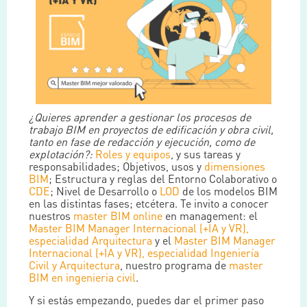
¿Quieres aprender a gestionar los procesos de
trabajo BIM en proyectos de edificación y obra civil,
tanto en fase de redacción y ejecución, como de
explotación?:
Roles y equipos
, y sus tareas y
responsabilidades; Objetivos, usos y
dimensiones
BIM
; Estructura y reglas del Entorno Colaborativo o
CDE
; Nivel de Desarrollo o
LOD
de los modelos BIM
en las distintas fases; etcétera. Te invito a conocer
nuestros
master BIM online
en management: el
Master BIM Manager Internacional (+IA y VR),
especialidad Arquitectura
y el
Master BIM Manager
Internacional (+IA y VR), especialidad Ingeniería
Civil y Arquitectura
, nuestro programa de
master
BIM en ingenieria civil
.
Y si estás empezando, puedes dar el primer paso