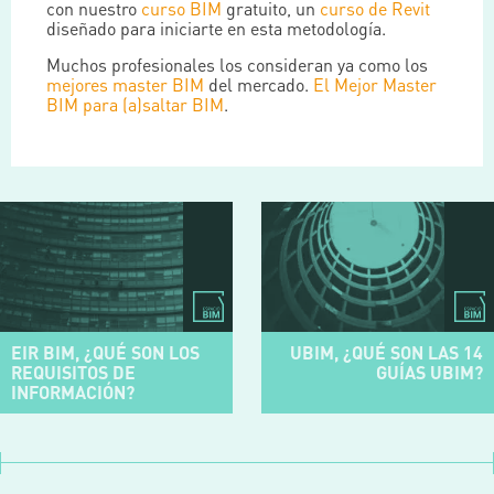
con nuestro
curso BIM
gratuito, un
curso de Revit
diseñado para iniciarte en esta metodología.
Muchos profesionales los consideran ya como los
mejores master BIM
del mercado.
El Mejor Master
BIM para (a)saltar BIM
.
EIR BIM, ¿QUÉ SON LOS
UBIM, ¿QUÉ SON LAS 14
REQUISITOS DE
GUÍAS UBIM?
INFORMACIÓN?