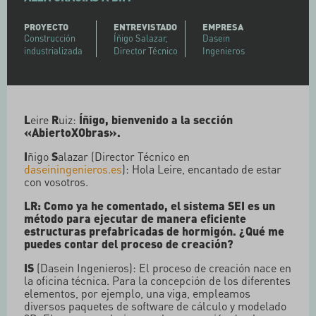
PROYECTO
ENTREVISTADO
EMPRESA
Construcción
Íñigo Salazar,
Dasein
industrializada
Director Técnico
Ingenieros
L
eire
R
uiz:
Íñigo, bienvenido a la sección
«AbiertoXObras».
I
ñigo
S
alazar (Director Técnico en
daseiningenieros.es
): Hola Leire, encantado de estar
con vosotros.
LR: Como ya he comentado, el sistema SEI es un
método para ejecutar de manera eficiente
estructuras prefabricadas de hormigón. ¿Qué me
puedes contar del proceso de creación?
IS
(Dasein Ingenieros): El proceso de creación nace en
la oficina técnica. Para la concepción de los diferentes
elementos, por ejemplo, una viga, empleamos
diversos paquetes de software de cálculo y modelado