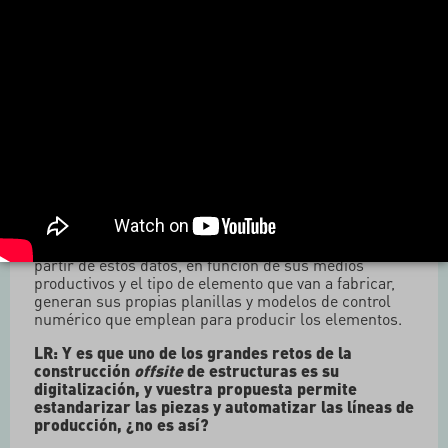
constructivos del edificio que forman parte del
Proyecto de Ejecución. Después, en la fase de
fabricación, se genera una segunda tanda de planos
de despiece que se emplean para fabricar los
diferentes elementos que conforman la estructura.
LR: Continuando con el proceso de producción de
estos elementos, por lo que sé, tenéis una potente
red de fabricantes entre los que destacan Proerai
y Decesa. ¿Cómo lleváis a cabo el intercambio de
información con ellos?
IS
(Dasein Ingenieros): La información a los
fabricantes la enviamos en formato
IFC
, PDF y DWG. A
partir de estos datos, en función de sus medios
productivos y el tipo de elemento que van a fabricar,
generan sus propias planillas y modelos de control
numérico que emplean para producir los elementos.
LR: Y es que uno de los grandes retos de la
construcción
offsite
de estructuras es su
digitalización, y vuestra propuesta permite
estandarizar las piezas y automatizar las líneas de
producción, ¿no es así?