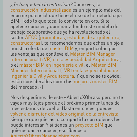
¿Te ha gustado la entrevista?
Como ves, la
construcción industrializada
es un ejemplo más del
enorme potencial que tiene el uso de la metodología
BIM. Todo lo que toca, lo convierte en oro. Si te
apetece conocer y dominar a fondo este modelo de
trabajo colaborativo que ya ha revolucionado el
sector
AECO
(
promotoras
,
estudios de arquitectura
,
constructoras
), te recomendamos que eches un ojo a
nuestra oferta de
máster BIM
y, en particular, por
las ventajas que conlleva el
Máster BIM Manager
Internacional (+VR) en la especialidad Arquitectura
,
o el
máster BIM en ingeniería civil
, el
Máster BIM
Manager Internacional (+VR) en la especialidad de
Ingeniería Civil y Arquitectura
. Y que no se te olvide:
están considerados como los
mejores máster BIM
del mercado .-)
Nos despedimos de este «AbiertoXObras» pero no te
vayas muy lejos porque el próximo primer lunes de
mes estamos de vuelta. Hasta entonces, puedes
volver a disfrutar del vídeo original de la entrevista
siempre que quieras, o compartirlo con quienes les
pueda interesar. Y si tienes un
proyecto BIM
que
quieras dar a conocer, escríbenos a
AbiertoXObras@espaciobim.com
.