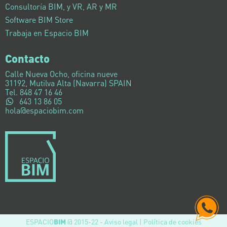
Consultoría BIM, y VR, AR y MR
Software BIM Store
Trabaja en Espacio BIM
Contacto
Calle Nueva Ocho, oficina nueve
31192, Mutilva Alta (Navarra) SPAIN
Tel. 848 47 16 46
643 13 86 05
hola@espaciobim.com
ESPACIO
BIM
@ 2015-22 -
Aviso legal
|
Política de cookies