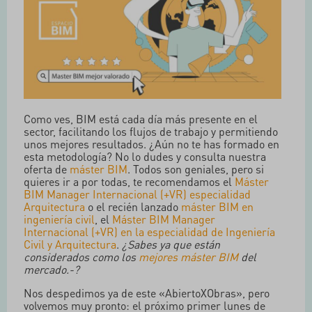
Como ves, BIM está cada día más presente en el
sector, facilitando los flujos de trabajo y permitiendo
unos mejores resultados. ¿Aún no te has formado en
esta metodología? No lo dudes y consulta nuestra
oferta de
máster BIM
. Todos son geniales, pero si
quieres ir a por todas, te recomendamos el
Máster
BIM Manager Internacional (+VR) especialidad
Arquitectura
o el recién lanzado
máster BIM en
ingeniería civil
, el
Máster BIM Manager
Internacional (+VR) en la especialidad de Ingeniería
Civil y Arquitectura
.
¿Sabes ya que están
considerados como los
mejores máster BIM
del
mercado.-?
Nos despedimos ya de este «AbiertoXObras», pero
volvemos muy pronto: el próximo primer lunes de