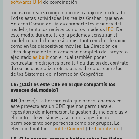
softwares BIM
de coordinación.
Incosa no realiza ningún tipo de trabajo de modelado.
Todas estas actividades las realiza Grahen, que en el
Entorno Común de Datos comparte los avances del
modelo, tanto los nativos como los modelos
IFC
. De
este modo, durante la obra podemos consultar el
modelo cuando lo necesitamos, tanto en el ordenador
como en los dispositivos móviles. La Dirección de
Obra dispone de la información completa del proyecto
ejecutado
as built
con el cual también poder
contrastar mediciones para la liquidación del contrato
de obras o actualizar otras bases de datos como las
de los Sistemas de Información Geográfica.
LR: ¿Cuál es este CDE en el que compartís los
avances del modelo?
AN
(Incosa): La herramienta que necesitábamos en
este proyecto era un CDE que nos permitiera el
repositorio de información, la gestión de incidencias y
el control de versiones, así como la gestión de
permisos tanto por personas como por grupos. La
elección final fue
Trimble Connect
(de
Trimble Inc.
).
LR: Si te parece, vamos a hablar sobre los flujos