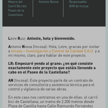
Mejora del
Antonio Novoa
Responsable
Carril Bici del
BIM de Incosa
Paseo de la
Castellana
L
eire
R
uiz:
Antonio, hola y bienvenido.
A
ntonio
N
ovoa (Incosa): Hola, Leire, gracias por invitar
a
Incosa – Investigación y Control de Calidad S.A.U.
y a
mí mismo, claro, para hablar de este proyecto.
LR: Empezaré yendo al grano: ¿en qué consiste
exactamente este proyecto que estáis llevando a
cabo en el Paseo de la Castellana?
AN
(Incosa): Este proyecto parte de un contrato de
servicios de consultoría y asistencia técnica para el
control y vigilancia de varias obras.
En este caso nos centramos en una de ellas: el carril
bici de Castellana, un tramo de 2.200 metros desde
Plaza de Castilla hasta Calle Raimundo Fernández