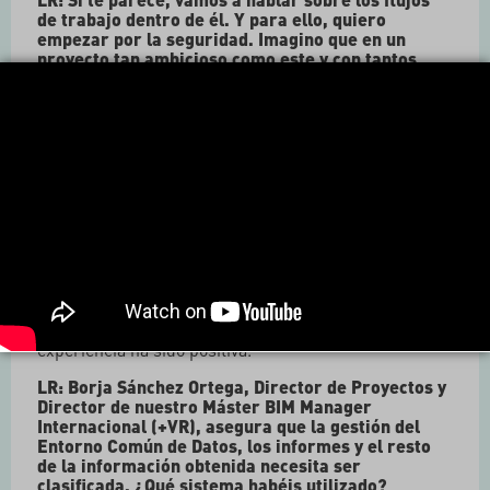
de trabajo dentro de él. Y para ello, quiero
empezar por la seguridad. Imagino que en un
proyecto tan ambicioso como este y con tantos
actores implicados, habrá sido fundamental un
control estricto de quién accede a qué…
AN
(Incosa): El nivel de seguridad de Trimble Connect
es bastante bueno, cuenta con un sistema de doble
factor de seguridad y podemos dar de alta o baja a los
usuarios o empresas de una forma cómoda, así como
acceso a los diferentes directorios del CDE.
En este proyecto necesitábamos contar con
funcionalidades, como por ejemplo, el aviso
automático ante cambios en determinadas carpetas,
informes diarios, reportajes fotográficos, seguimiento
de órdenes de cambio, albaranes, actas, etcétera. La
experiencia ha sido positiva.
LR: Borja Sánchez Ortega, Director de Proyectos y
Director de nuestro Máster BIM Manager
Internacional (+VR), asegura que la gestión del
Entorno Común de Datos, los informes y el resto
de la información obtenida necesita ser
clasificada. ¿Qué sistema habéis utilizado?