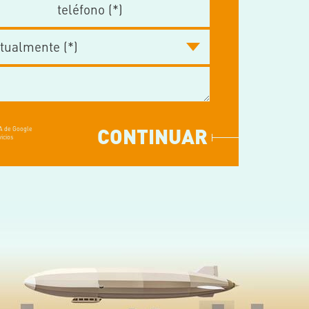
CONTINUAR
HA de Google
icios