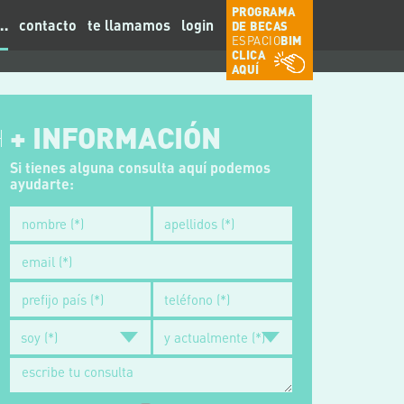
PROGRAMA
contacto
te llamamos
login
…
DE BECAS
ESPACIO
BIM
CLICA
AQUÍ
+ INFORMACIÓN
Si tienes alguna consulta aquí podemos
ayudarte: