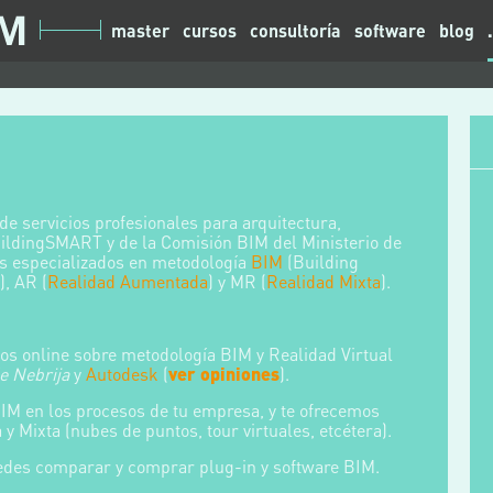
master
cursos
consultoría
software
blog
e servicios profesionales para arquitectura,
uildingSMART y de la Comisión BIM del Ministerio de
os especializados en metodología
BIM
(Building
), AR (
Realidad Aumentada
) y MR (
Realidad Mixta
).
s online sobre metodología BIM y Realidad Virtual
e Nebrija
y
Autodesk
(
ver opiniones
).
M en los procesos de tu empresa, y te ofrecemos
y Mixta (nubes de puntos, tour virtuales, etcétera).
des comparar y comprar plug-in y software BIM.