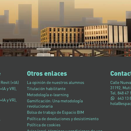
e
Otros enlaces
Contac
Revit (+IA)
La opinión de nuestros alumnos
Calle Nueva
31192, Muti
+IA y VR),
Titulación habilitante
Tel. 848 47 
Metodología e-learning
643 13 
+IA y VR),
Gamificación: Una metodología
hola@espa
revolucionaria
Bolsa de trabajo de Espacio BIM
e
Política de devoluciones y desistimiento
Política de cookies
Aviso legal, términos y condiciones de uso