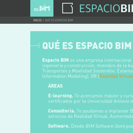
INICIO
QUÉ ES ESPACIO BIM
QUÉ ES ESPACIO BIM
Espacio BIM
es una empresa internacional d
ingeniería y construcción, miembro de la b
Transportes y Movilidad Sostenible. Estam
Information Modeling), VR (
Realidad Virtual
ÁREAS
E-learning.
Te acercamos máster y curso
certificados por la
Universidad Antonio d
Consultoría.
Te ayudamos a implantar BI
servicios de Realidad Virtual, Aumentada 
Software.
Desde
BIM Software Store
pue