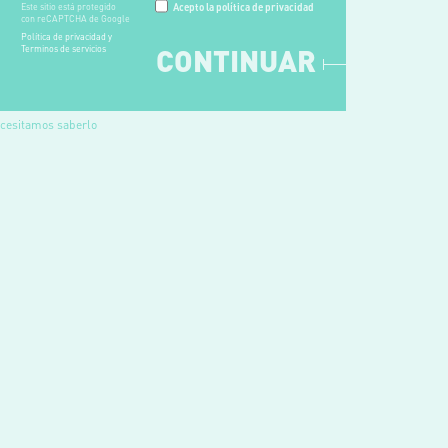
Este sitio está protegido
Acepto la política de privacidad
con reCAPTCHA de Google
Política de privacidad y
CONTINUAR
Terminos de servicios
cesitamos saberlo