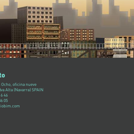
to
 Ocho, oficina nueve
lva Alta (Navarra) SPAIN
16 46
86 05
ciobim.com